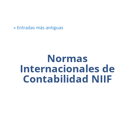
a AUDITORIA EXTERNA (para el 2021) 📍
« Entradas más antiguas
Normas
Internacionales de
Contabilidad NIIF