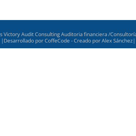
para consumirlo todo⏳, par
entonces si te lo quedas, o
 Victory Audit Consulting Auditoria financiera /Consultorí
|Desarrollado por CoffeCode - Creado por Alex Sánchez|