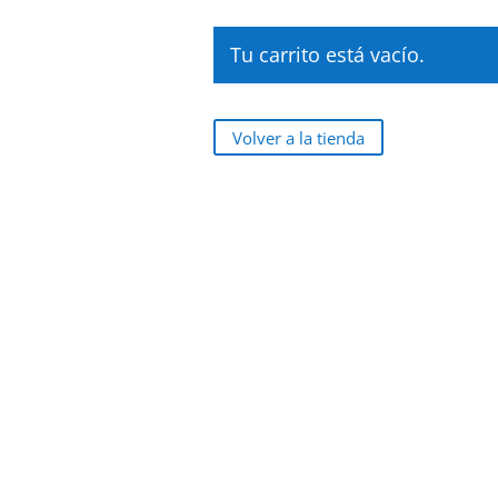
0996315551
vsanchez@victoryecuador.com
Tu carrito está vacío.
Volver a la tienda