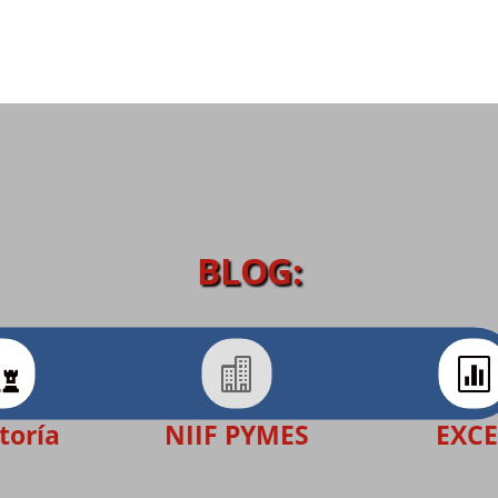
BLOG:



toría
NIIF PYMES
EXCE