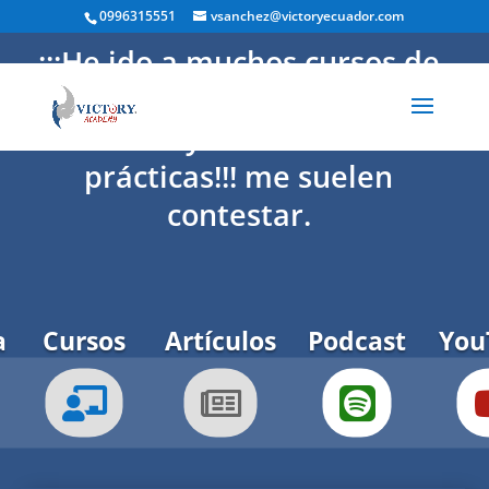
0996315551
vsanchez@victoryecuador.com
¡¡¡He ido a muchos cursos de
capacitación pero en ellos solo
dan teoría y no herramientas
prácticas!!! me suelen
contestar.
a
Cursos
Artículos
Podcast
You


