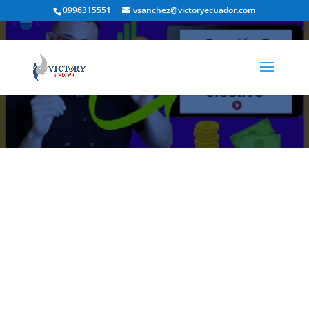
0996315551
vsanchez@victoryecuador.com
Sección 7 Estado de Flujo de Efectivo